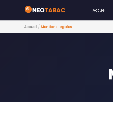
Conversion instantanee 24/7 - Vos fonds en moins d
NEO
TABAC
Accueil
Accueil
/
Mentions legales