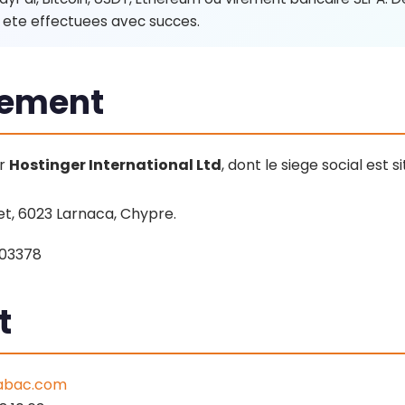
 ete effectuees avec succes.
gement
ar
Hostinger International Ltd
, dont le siege social est s
et, 6023 Larnaca, Chypre.
 03378
t
abac.com