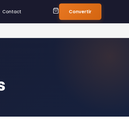
support@neotabac.com
|
24h/24 - 7j/7
Convertir
Contact
s