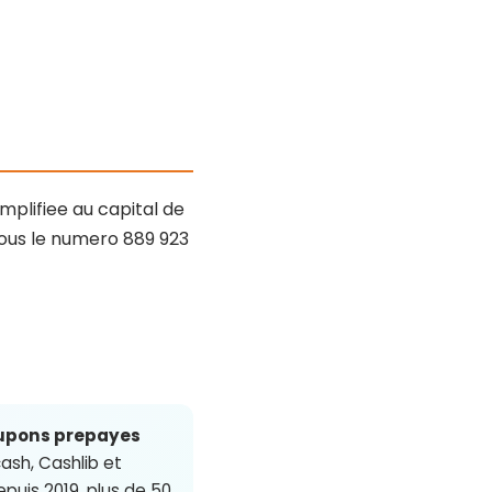
implifiee au capital de
sous le numero 889 923
upons prepayes
ash, Cashlib et
puis 2019, plus de 50