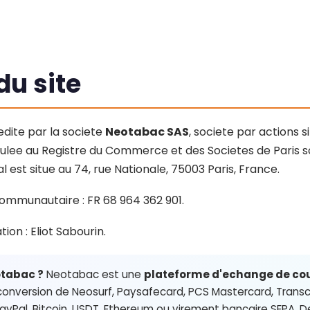
 du site
edite par la societe
Neotabac SAS
, societe par actions s
culee au Registre du Commerce et des Societes de Paris 
al est situe au 74, rue Nationale, 75003 Paris, France.
mmunautaire : FR 68 964 362 901.
ion : Eliot Sabourin.
otabac ?
Neotabac est une
plateforme d'echange de co
 conversion de Neosurf, Paysafecard, PCS Mastercard, Transc
yPal, Bitcoin, USDT, Ethereum ou virement bancaire SEPA. De