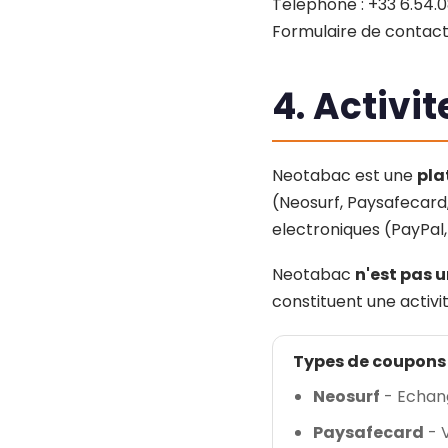
Telephone : +33 6.54.0
Formulaire de contact
4. Activi
Neotabac est une
pla
(Neosurf, Paysafecard
electroniques (PayPal
Neotabac
n'est pas 
constituent une activi
Types de coupons 
Neosurf
- Echang
Paysafecard
- 